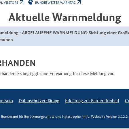
AL VISITORS
BUNDESWEITER WARNTAG
Aktuelle Warnmeldung
nmeldung - ABGELAUFENE WARNMELDUNG: Sichtung einer Großkatze
mmunen
RHANDEN
anden. Es liegt ggf. eine Entwarnung für diese Meldung vor.
ressum
Datenschutzerklärung
Erklärung zur Barrierefreiheit
Co
Bundesamt für Bevölkerungsschutz und Katastrophenhilfe, Webseite Version
3.12.2